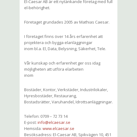
El-Caesar AB är ett nytänkande företag med full
el-behörighet.
Företaget grundades 2005 av Mathias Caesar.
I företaget finns över 14 års erfarenhet att
projektera och bygga elanläggningar
inom bl.a. El, Data, Belysning, Säkerhet, Tele.
Vår kunskap och erfarenhet ger oss idag
möjligheten att utföra elarbeten
inom
Bostäder, Kontor, Verkstäder, Industrilokaler,
Hyresbostäder, Restaurang,
Bostadsrätter, Varuhandel, Idrottsanläggningar.
Telefon: 0709 – 72 73 14
E-post:
info@elcaesar.se
Hemsida:
www.elcaesar.se
Besöksadress: El-Caesar AB, Spikvägen 10, 451