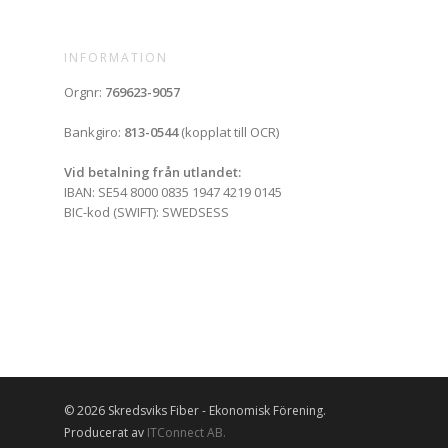
INFORMATION
Orgnr:
769623-9057
Bankgiro:
813-0544
(kopplat till OCR)
Vid betalning från utlandet:
IBAN: SE54 8000 0835 1947 4219 0145
BIC-kod (SWIFT): SWEDSESS
© 2026 Skredsviks Fiber - Ekonomisk Förening.
Producerat av
ITConnect AB.